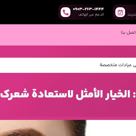
0903-263-1444
نترنت
الدعم عبر الهاتف
تصل بنا
 في عيادات متخصصة
: الخيار الأمثل لاستعادة شع